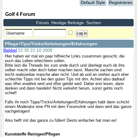
Default Style
Registrieren
Golf 4 Forum
Forum
Heutige Beiträge
Suchen
Pflege
>Tips/Tricks/Anleitungen/Erfahrungen
Babbel
22:35 22.10.2008
Hier haben wir mal ein paar hilfreiche Links zusammen gesucht, die
euch das Leben erleichtern sollen.
Bitte lest die Threads bis zum ende durch und überlegt euch ob ihrs
selber macht oder doch lieber machen lasst. Manche sachen sind
leicht realisierbar manche aber nicht. Und ab und an stehen auch eher
schlechte Tipps mit bei den guten Tips mit drin. Achtet also dadrauf
was öfter erwähnt wird und öfter gelobt wird. Daher erst lesen, dann
denken und dann handeln! Nicht verkehrt herum, sonst gehts noch
schief!
Falls ihr noch Tipps/Tricks/Anleitungen/Erfahrungen habt dann schickt
einem Moderator eine PN mit dem Forumslink und dann wird das ganze
nachgetragen!
Also helft mit das ganze zu füllen! Desto einfacher hat man es!
Kunststoffe Reinigen/Pflegen