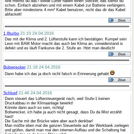
Wie meinst du das? Beide Lüfter haben einen Stecker, das siehst du
schon. Einfach abziehen und mit einem Kabel zur Batterie verlängern.
Bitte aber mindestens 4 mm² Kabel benutzen, nicht das dir das Kabel
abfackelt!
1,8turbo
21:10 24.04.2016
Das mit der Klima und 2. Lüfterstufe kann ich bestätigen. Kumpel sein
Leon mit BAM Motor macht das auch bei Klima an, vorwiderstand is
defekt und es läuft Fankurve die 2. Stufe an. Hört man deutlich!
Bobwrecker
21:18 24.04.2016
Dann habe ich das ja doch nicht falsch in Erinnerung gehabt
Schlupf
21:46 24.04.2016
Dann steuert das Lüftersteuergerät nach, weil Stufe-1 keinen
Druckabbau in der Klimaanlage bewirkt!
Könnte dann auch so sein, richtig!
Bobwrecker, ich habe ja auch nicht gesagt, dass Du da Mist erzählt
hast!
Die Sache mit der Brücke wäre aber auch denkbar!
Man müßte eben mal die ganzen Steuerteile auf der Werkbank zerlegen
und
pr
üfen, damit man mal den internen Aufbau und die Schaltung hat.