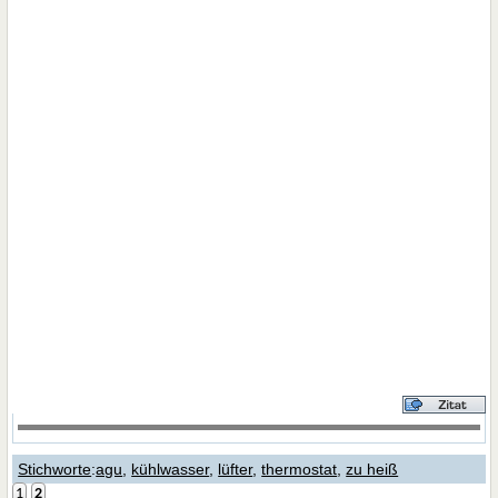
Stichworte
:
agu
,
kühlwasser
,
lüfter
,
thermostat
,
zu heiß
1
2