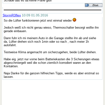
Schade das es da keine Pläne gibt!
StormR3flex
10:09 01.05.2016
So die Lüfter funktionieren jetzt erst einmal wieder
Jedoch weiß ich nicht genau wieso, Thermoschalter besorgt wollte ihn
gerade einbauen.
Dann fuhr ich mi meinem Auto in die Garage stellte ihn ab und siehe
da, Lüfter drehen sich noch 1min oder so nach , nach meier 1h
autofahrt.
Testweise Klima angemacht um sicherzugehen, beide Lüfter drehen.
Habe eig. jetzt nur vorne beim Batteriekasten die 3 Sicherungen etwas
abgeschmiergelt weil die schon ziemlich korrodiert waren an den
Kontakten.
Naja Danke für die ganzen hilfreichen Tipps, werde es aber erstmal so
lassen.